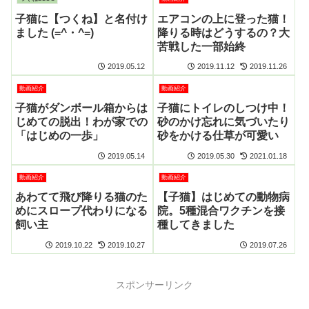
子猫に【つくね】と名付け
エアコンの上に登った猫！
ました (=^・^=)
降りる時はどうするの？大
苦戦した一部始終
2019.05.12
2019.11.12
2019.11.26
動画紹介
動画紹介
子猫がダンボール箱からは
子猫にトイレのしつけ中！
じめての脱出！わが家での
砂のかけ忘れに気づいたり
「はじめの一歩」
砂をかける仕草が可愛い
2019.05.14
2019.05.30
2021.01.18
動画紹介
動画紹介
あわてて飛び降りる猫のた
【子猫】はじめての動物病
めにスロープ代わりになる
院。5種混合ワクチンを接
飼い主
種してきました
2019.10.22
2019.10.27
2019.07.26
スポンサーリンク