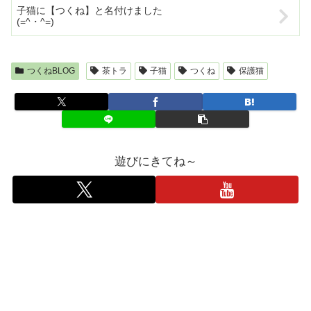
子猫に【つくね】と名付けました
(=^・^=)
つくねBLOG
茶トラ
子猫
つくね
保護猫
遊びにきてね～