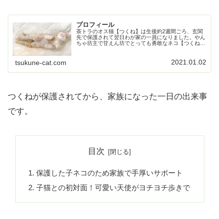
プロフィール
茶トラのオス猫【つくね】は生後約2週間ごろ、玄関
先で保護されて翌日わが家の一員になりました。やん
ちゃ坊主で甘えん坊でとっても勇敢なネコ【つくね】
の成長記録です。
2021.01.02
tsukune-cat.com
つくねが保護されてから、家族になった一日の出来事
です。
目次
保護した子ネコのため家族で手厚いサポート
子猫との初対面！可愛い天使がヨチヨチ歩きで