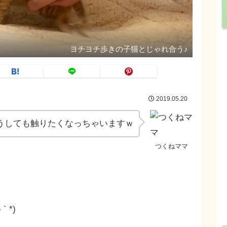
ヨチヨチ歩きの子猫とじゃれ合う♪
2019.05.20
うしても触りたくなっちゃいますｗ
つくねママ
｀*)