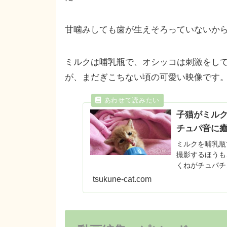
甘噛みしても歯が生えそろっていないから「
ミルクは哺乳瓶で、オシッコは刺激をし
が、まだぎこちない頃の可愛い映像です
子猫がミル
チュパ音に
ミルクを哺乳瓶
撮影するほうも
くねがチュパチ
をどうぞご覧下
tsukune-cat.com