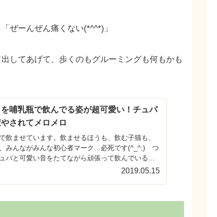
ぜーんぜん痛くない(*^^*)」
て出してあげて、歩くのもグルーミングも何もかも
。
クを哺乳瓶で飲んでる姿が超可愛い！チュパ
癒やされてメロメロ
で飲ませています。飲ませるほうも、飲む子猫も、
、みんながみんな初心者マーク…必死です(^_^;) つ
ュパと可愛い音をたてながら頑張って飲んでいる姿
さい。
2019.05.15