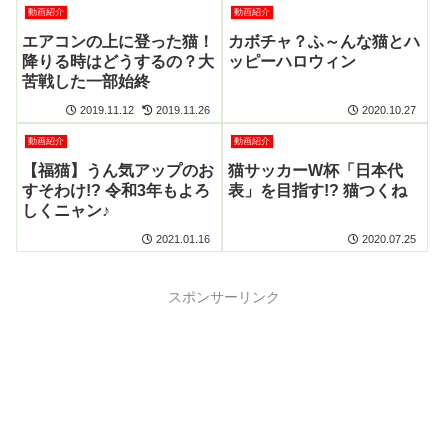
動画紹介
動画紹介
エアコンの上に登った猫！
カボチャ？ふ～んな猫とハ
降りる時はどうするの？大
ッピーハロウィン
苦戦した一部始終
2019.11.12
2019.11.26
2020.10.27
動画紹介
動画紹介
【福猫】うん気アップのお
猫サッカーW杯「日本代
すそわけ!? 令和3年もよろ
表」を目指す!? 猫つくね
しくニャン♪
2021.01.16
2020.07.25
スポンサーリンク