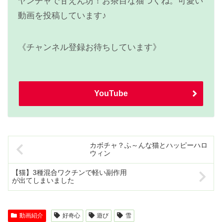
ヤンチャで甘えん坊！お茶目な猫つくね。可愛い
動画を投稿しています♪
《チャンネル登録お待ちしています》
YouTube
カボチャ？ふ～んな猫とハッピーハロ
ウィン
【猫】3種混合ワクチンで軽い副作用
が出てしまいました
動画紹介
好奇心
遊び
雪