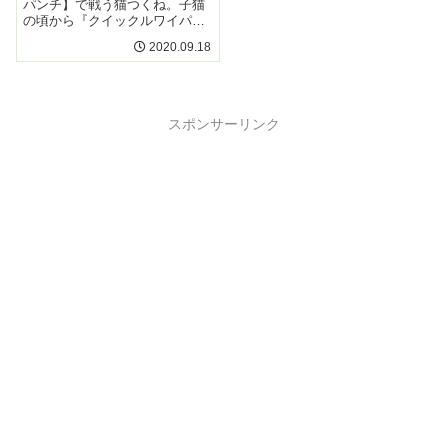
パンチ】で戦う猫つくね。子猫
の頃から『クイックルワイパ
ー』と戦っていた勇敢な猫は成
2020.09.18
長し、今では掃除機がライバル
に！ちょっぴり怖いけど悪（掃
除機）は許さない！小さなヒー
ロー猫つくねがカッコイイ!!
スポンサーリンク